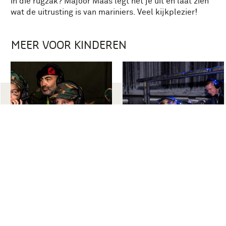
in die rugzak? Majoor Maas legt het je uit en laat zien
wat de uitrusting is van mariniers. Veel kijkplezier!
MEER VOOR KINDEREN
LEUK VOOR KIDS
KINDERFEESTJE
Ontdek de zomervakantie
Vier je feestje in het
museum