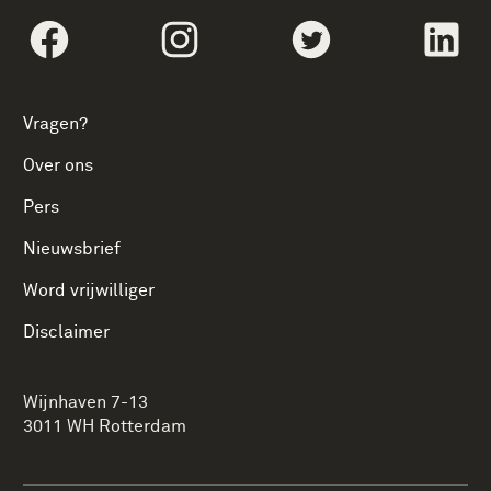
Volg social linksFacebook
Volg social linksInstagram
Volg social linksTwi
Vol
Vragen?
Over ons
Pers
Nieuwsbrief
Word vrijwilliger
Disclaimer
Wijnhaven 7-13
3011 WH Rotterdam