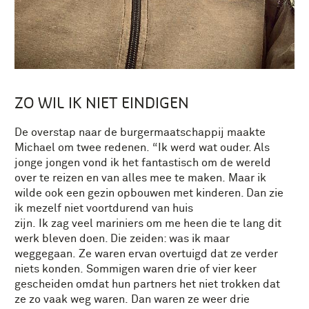
ZO WIL IK NIET EINDIGEN
De
overstap naar de burgermaatschappij
maakte
Michael om twee redenen.
“
Ik
werd w
a
t ouder. Als
jonge jongen
vond ik het
fantastisch om
de
wereld
over te
reizen
en va
n a
lles
mee
te
maken
.
Maar ik
wilde ook een gezin
opbouwen met kinderen
. Dan
zie
ik mezelf niet
voortdurend van huis
zijn
.
Ik
zag
veel
mariniers
om me hee
n
die te lang dit
werk bleven doen
. D
ie zeiden: was
ik maar
wegge
g
aan.
Ze
w
aren
ervan overtuigd
dat ze verder
niets konden.
Sommigen
waren
drie
of vier
keer
gescheiden
omdat
hun partners
het niet trokken dat
ze
zo vaak
weg waren
.
Dan waren ze weer d
rie