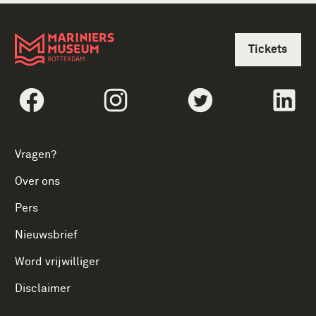
Tickets
Volg social linksFacebook
Volg social linksInstagram
Volg social linksTwi
Vol
Vragen?
Over ons
Pers
Nieuwsbrief
Word vrijwilliger
Disclaimer