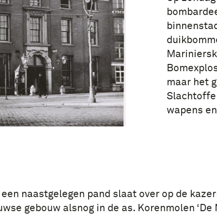
bombardeer
binnenstad
duikbomme
Mariniersk
Bomexplosi
maar het g
Slachtoffe
wapens en
 een naastgelegen pand slaat over op de kazer
uwse gebouw alsnog in de as. Korenmolen ‘De 