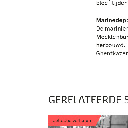
bleef tijd
Marinedep
De marinie
Mecklenburg
herbouwd. D
Ghentkazern
GERELATEERDE 
Collectie verhalen