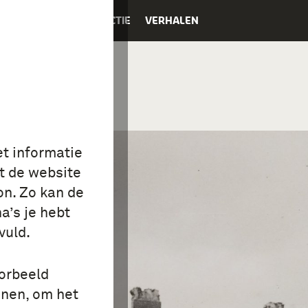
K
EDUCATIE
COLLECTIE
VERHALEN
et informatie
t de website
on. Zo kan de
a’s je hebt
vuld.
oorbeeld
onen, om het