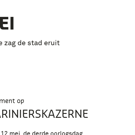
EI
 zag de stad eruit
ment op
ARINIERSKAZERNE
12 mei, de derde oorlogsdag,