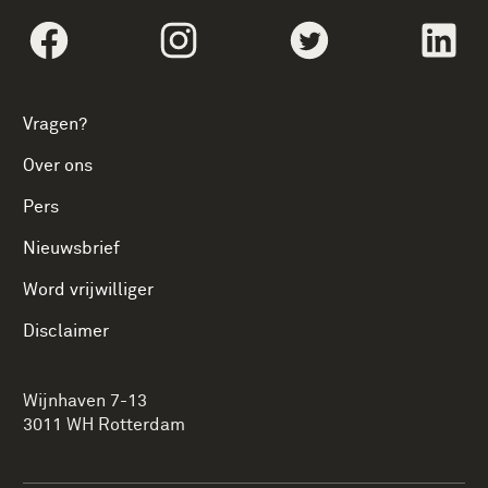
Volg social linksFacebook
Volg social linksInstagram
Volg social linksTwi
Vol
Vragen?
Over ons
Pers
Nieuwsbrief
Word vrijwilliger
Disclaimer
Wijnhaven 7-13
3011 WH Rotterdam