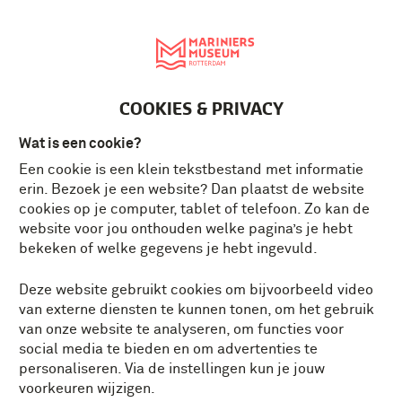
English
MENU
Tickets
NL
COOKIES & PRIVACY
Alles
Algemeen
Collectie verhalen
Wat is een cookie?
Herdenking
In de voetstappen van
Een cookie is een klein tekstbestand met informatie
erin. Bezoek je een website? Dan plaatst de website
cookies op je computer, tablet of telefoon. Zo kan de
Majoor Maas vertelt
Museum Vol Verhalen
website voor jou onthouden welke pagina’s je hebt
bekeken of welke gegevens je hebt ingevuld.
Qua Patet Orbis
Veteraan vertelt
Deze website gebruikt cookies om bijvoorbeeld video
van externe diensten te kunnen tonen, om het gebruik
Museum Vol Verhalen
van onze website te analyseren, om functies voor
social media te bieden en om advertenties te
personaliseren. Via de instellingen kun je jouw
voorkeuren wijzigen.