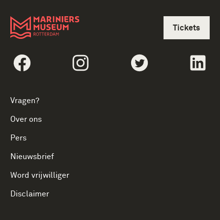
Tickets
Volg social linksFacebook
Volg social linksInstagram
Volg social linksTwi
Vol
Vragen?
Over ons
Pers
Nieuwsbrief
Word vrijwilliger
Disclaimer