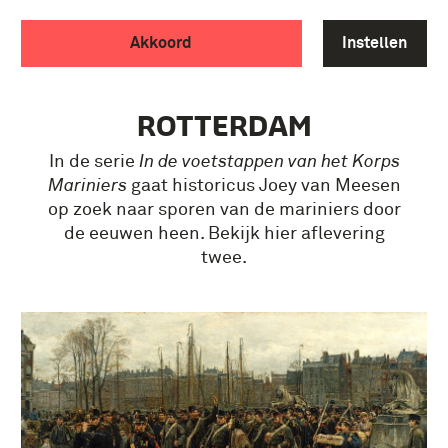
TOEN EN NU –
Akkoord
Instellen
AFLEVERING 2: MARINIERS
IN DE OUDE HAVEN VAN
ROTTERDAM
In de serie
In de voetstappen van het Korps
Mariniers
gaat historicus Joey van Meesen
op zoek naar sporen van de mariniers door
de eeuwen heen. Bekijk hier aflevering
twee.