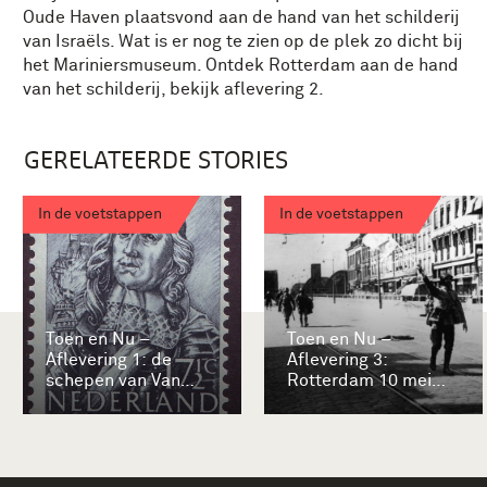
Oude Haven plaatsvond aan de hand van het schilderij
van Israëls. Wat is er nog te zien op de plek zo dicht bij
het Mariniersmuseum. Ontdek Rotterdam aan de hand
van het schilderij, bekijk aflevering 2.
GERELATEERDE STORIES
In de voetstappen
In de voetstappen
Toen en Nu –
Toen en Nu –
Aflevering 1: de
Aflevering 3:
schepen van Van
Rotterdam 10 mei
Ghent
1940