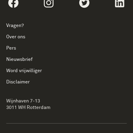
Volg social linksFacebook
Volg social linksInstagram
Volg social linksTwi
Vol
Vragen?
Over ons
Pers
Nieuwsbrief
Word vrijwilliger
Disclaimer
Wijnhaven 7-13
3011 WH Rotterdam