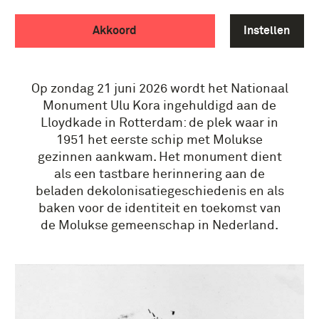
DE MOLUKKEN EN
Akkoord
Instellen
NEDERLAND, HOE ZIT
DAT?
Op zondag 21 juni 2026 wordt het Nationaal
Monument Ulu Kora ingehuldigd aan de
Lloydkade in Rotterdam: de plek waar in
1951 het eerste schip met Molukse
gezinnen aankwam. Het monument dient
als een tastbare herinnering aan de
beladen dekolonisatiegeschiedenis en als
baken voor de identiteit en toekomst van
de Molukse gemeenschap in Nederland.