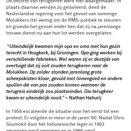
De belofte van terugkeren werd niet waargemaakt. In
plaats daarvan werden zij geïsoleerd, deed de
Nederlandse regering voor het gevoel van sommige
Molukkers (te) weinig om de RMS-politiek te steunen
en groeide het gevoel onder hen dat zij na jarenlange
trouwe dienst nu aan hun lot werden overgelaten.
“
Uiteindelijk kwamen mijn opa en oma met hun gezin
terecht in Hoogkerk, bij Groningen. Opa ging werken bij
verschillende fabrieken. Wel waren zij er destijds van
overtuigd dat zij ooit zouden terugkeren naar de
Molukken. Op zolder stonden jarenlang grote
scheepskisten klaar, gevuld met linnengoed en andere
spullen die van pas zouden komen wanneer de
terugreis eindelijk zou plaatsvinden. Die terugkeer
kwam er uiteindelijk nooit
.” – Nathan Hahurij
In 1956 escaleerde de situatie voor het eerst tot een
protest. Er volgden er meer in de jaren ’60. Nadat Chris
Soumokil door het Indonesische leger in 1963
gevangen werd genomen en in 1966 werd