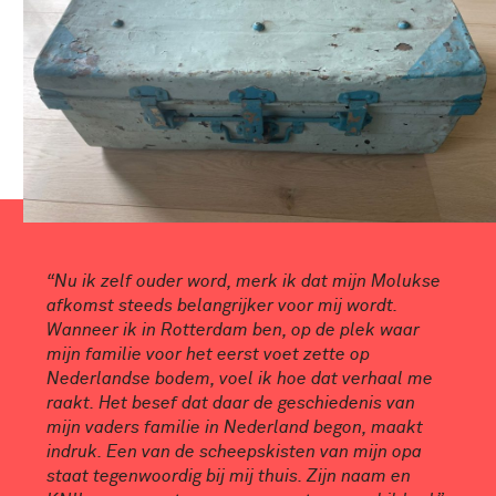
“Nu ik zelf ouder word, merk ik dat mijn Molukse
afkomst steeds belangrijker voor mij wordt.
Wanneer ik in Rotterdam ben, op de plek waar
mijn familie voor het eerst voet zette op
Nederlandse bodem, voel ik hoe dat verhaal me
raakt. Het besef dat daar de geschiedenis van
mijn vaders familie in Nederland begon, maakt
indruk. Een van de scheepskisten van mijn opa
staat tegenwoordig bij mij thuis. Zijn naam en